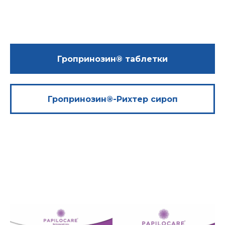
Гропринозин® таблетки
Гропринозин®-Рихтер сироп